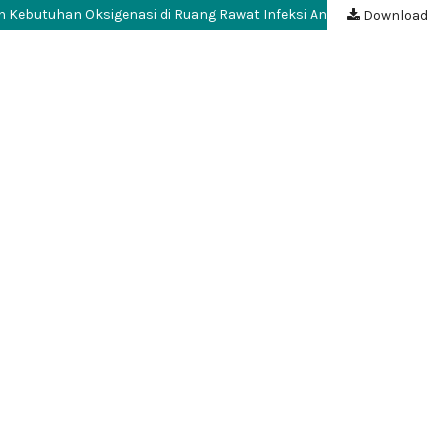
 Kebutuhan Oksigenasi di Ruang Rawat Infeksi Anak
Download