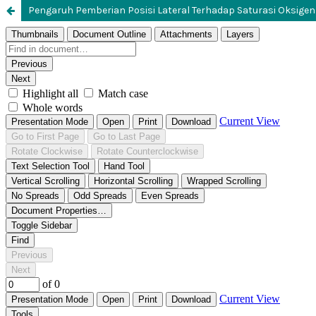
Pengaruh Pemberian Posisi Lateral Terhadap Saturasi Oksig