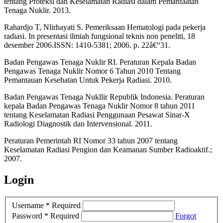
tentang Proteksi dan Keselamatan Radiasi dalam Pemanfaatan
Tenaga Nuklir. 2013.
Rahardjo T, Nlirhayati S. Pemeriksaan Hematologi pada pekerja
radiasi. In presentasi ilmiah fungsional teknis non peneliti, 18
desember 2006.ISSN: 1410-5381; 2006. p. 22â€“31.
Badan Pengawas Tenaga Nuklir RI. Peraturan Kepala Badan
Pengawas Tenaga Nuklir Nomor 6 Tahun 2010 Tentang
Pemantauan Kesehatan Untuk Pekerja Radiasi. 2010.
Badan Pengawas Tenaga Nukllir Republik Indonesia. Peraturan
kepala Badan Pengawas Tenaga Nuklir Nomor 8 tahun 2011
tentang Keselamatan Radiasi Penggunaan Pesawat Sinar-X
Radiologi Diagnostik dan Intervensional. 2011.
Peraturan Pemerintah RI Nomor 33 tahun 2007 tentang
Keselamatan Radiasi Pengion dan Keamanan Sumber Radioaktif.;
2007.
Login
Username
*
Required
Password
*
Required
Forgot