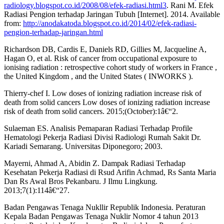
radiology.blogspot.co.id/2008/08/efek-radiasi.html3
. Rani M. Efek
Radiasi Pengion terhadap Jaringan Tubuh [Internet]. 2014. Available
from:
http://anodakatoda.blogspot.co.id/2014/02/efek-radiasi-
pengion-terhadap-jaringan.html
Richardson DB, Cardis E, Daniels RD, Gillies M, Jacqueline A,
Hagan O, et al. Risk of cancer from occupational exposure to
ionising radiation : retrospective cohort study of workers in France ,
the United Kingdom , and the United States ( INWORKS ).
Thierry-chef I. Low doses of ionizing radiation increase risk of
death from solid cancers Low doses of ionizing radiation increase
risk of death from solid cancers. 2015;(October):1â€“2.
Sulaeman ES. Analisis Pemaparan Radiasi Terhadap Profile
Hematologi Pekerja Radiasi Divisi Radiologi Rumah Sakit Dr.
Kariadi Semarang. Universitas Diponegoro; 2003.
Mayerni, Ahmad A, Abidin Z. Dampak Radiasi Terhadap
Kesehatan Pekerja Radiasi di Rsud Arifin Achmad, Rs Santa Maria
Dan Rs Awal Bros Pekanbaru. J Ilmu Lingkung.
2013;7(1):114â€“27.
Badan Pengawas Tenaga Nukllir Republik Indonesia. Peraturan
Kepala Badan Pengawas Tenaga Nuklir Nomor 4 tahun 2013