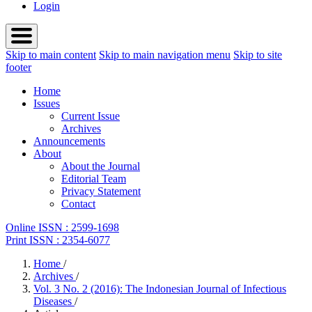
Login
Skip to main content
Skip to main navigation menu
Skip to site
footer
Home
Issues
Current Issue
Archives
Announcements
About
About the Journal
Editorial Team
Privacy Statement
Contact
Online ISSN : 2599-1698
Print ISSN : 2354-6077
Home
/
Archives
/
Vol. 3 No. 2 (2016): The Indonesian Journal of Infectious
Diseases
/