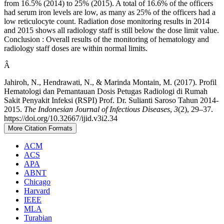
from 16.5% (2014) to 25% (2015). A total of 16.6% of the officers
had serum iron levels are low, as many as 25% of the officers had a
low reticulocyte count. Radiation dose monitoring results in 2014
and 2015 shows all radiology staff is still below the dose limit value.
Conclusion : Overall results of the monitoring of hematology and
radiology staff doses are within normal limits.
Â
Jahiroh, N., Hendrawati, N., & Marinda Montain, M. (2017). Profil
Hematologi dan Pemantauan Dosis Petugas Radiologi di Rumah
Sakit Penyakit Infeksi (RSPI) Prof. Dr. Sulianti Saroso Tahun 2014-
2015.
The Indonesian Journal of Infectious Diseases
,
3
(2), 29–37.
https://doi.org/10.32667/ijid.v3i2.34
More Citation Formats
ACM
ACS
APA
ABNT
Chicago
Harvard
IEEE
MLA
Turabian