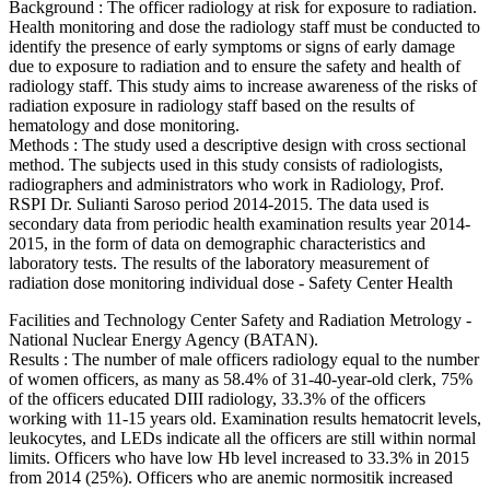
Background : The officer radiology at risk for exposure to radiation.
Health monitoring and dose the radiology staff must be conducted to
identify the presence of early symptoms or signs of early damage
due to exposure to radiation and to ensure the safety and health of
radiology staff. This study aims to increase awareness of the risks of
radiation exposure in radiology staff based on the results of
hematology and dose monitoring.
Methods : The study used a descriptive design with cross sectional
method. The subjects used in this study consists of radiologists,
radiographers and administrators who work in Radiology, Prof.
RSPI Dr. Sulianti Saroso period 2014-2015. The data used is
secondary data from periodic health examination results year 2014-
2015, in the form of data on demographic characteristics and
laboratory tests. The results of the laboratory measurement of
radiation dose monitoring individual dose - Safety Center Health
Facilities and Technology Center Safety and Radiation Metrology -
National Nuclear Energy Agency (BATAN).
Results : The number of male officers radiology equal to the number
of women officers, as many as 58.4% of 31-40-year-old clerk, 75%
of the officers educated DIII radiology, 33.3% of the officers
working with 11-15 years old. Examination results hematocrit levels,
leukocytes, and LEDs indicate all the officers are still within normal
limits. Officers who have low Hb level increased to 33.3% in 2015
from 2014 (25%). Officers who are anemic normositik increased