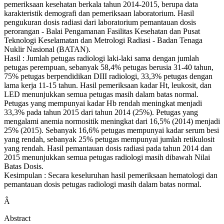
pemeriksaan kesehatan berkala tahun 2014-2015, berupa data
karakteristik demografi dan pemeriksaan laboratorium. Hasil
pengukuran dosis radiasi dari laboratorium pemantauan dosis
perorangan - Balai Pengamanan Fasilitas Kesehatan dan Pusat
Teknologi Keselamatan dan Metrologi Radiasi - Badan Tenaga
Nuklir Nasional (BATAN).
Hasil : Jumlah petugas radiologi laki-laki sama dengan jumlah
petugas perempuan, sebanyak 58,4% petugas berusia 31-40 tahun,
75% petugas berpendidikan DIII radiologi, 33,3% petugas dengan
lama kerja 11-15 tahun. Hasil pemeriksaan kadar Ht, leukosit, dan
LED menunjukkan semua petugas masih dalam batas normal.
Petugas yang mempunyai kadar Hb rendah meningkat menjadi
33,3% pada tahun 2015 dari tahun 2014 (25%). Petugas yang
mengalami anemia normositik meningkat dari 16,5% (2014) menjadi
25% (2015). Sebanyak 16,6% petugas mempunyai kadar serum besi
yang rendah, sebanyak 25% petugas mempunyai jumlah retikulosit
yang rendah. Hasil pemantauan dosis radiasi pada tahun 2014 dan
2015 menunjukkan semua petugas radiologi masih dibawah Nilai
Batas Dosis.
Kesimpulan : Secara keseluruhan hasil pemeriksaan hematologi dan
pemantauan dosis petugas radiologi masih dalam batas normal.
Â
Abstract