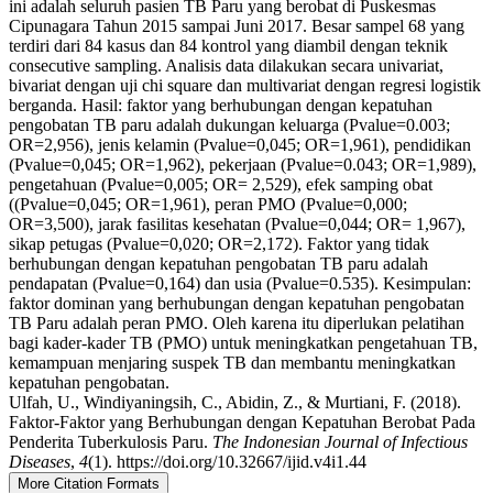
ini adalah seluruh pasien TB Paru yang berobat di Puskesmas
Cipunagara Tahun 2015 sampai Juni 2017. Besar sampel 68 yang
terdiri dari 84 kasus dan 84 kontrol yang diambil dengan teknik
consecutive sampling. Analisis data dilakukan secara univariat,
bivariat dengan uji chi square dan multivariat dengan regresi logistik
berganda. Hasil: faktor yang berhubungan dengan kepatuhan
pengobatan TB paru adalah dukungan keluarga (Pvalue=0.003;
OR=2,956), jenis kelamin (Pvalue=0,045; OR=1,961), pendidikan
(Pvalue=0,045; OR=1,962), pekerjaan (Pvalue=0.043; OR=1,989),
pengetahuan (Pvalue=0,005; OR= 2,529), efek samping obat
((Pvalue=0,045; OR=1,961), peran PMO (Pvalue=0,000;
OR=3,500), jarak fasilitas kesehatan (Pvalue=0,044; OR= 1,967),
sikap petugas (Pvalue=0,020; OR=2,172). Faktor yang tidak
berhubungan dengan kepatuhan pengobatan TB paru adalah
pendapatan (Pvalue=0,164) dan usia (Pvalue=0.535). Kesimpulan:
faktor dominan yang berhubungan dengan kepatuhan pengobatan
TB Paru adalah peran PMO. Oleh karena itu diperlukan pelatihan
bagi kader-kader TB (PMO) untuk meningkatkan pengetahuan TB,
kemampuan menjaring suspek TB dan membantu meningkatkan
kepatuhan pengobatan.
Ulfah, U., Windiyaningsih, C., Abidin, Z., & Murtiani, F. (2018).
Faktor-Faktor yang Berhubungan dengan Kepatuhan Berobat Pada
Penderita Tuberkulosis Paru.
The Indonesian Journal of Infectious
Diseases
,
4
(1). https://doi.org/10.32667/ijid.v4i1.44
More Citation Formats