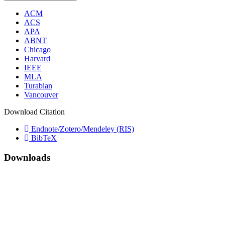
ACM
ACS
APA
ABNT
Chicago
Harvard
IEEE
MLA
Turabian
Vancouver
Download Citation
Endnote/Zotero/Mendeley (RIS)
BibTeX
Downloads