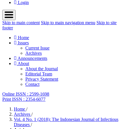
Login
Skip to main content
Skip to main navigation menu
Skip to site
footer
Home
Issues
Current Issue
Archives
Announcements
About
About the Journal
Editorial Team
Privacy Statement
Contact
Online ISSN : 2599-1698
Print ISSN : 2354-6077
Home
/
Archives
/
Vol. 4 No. 1 (2018): The Indonesian Journal of Infectious
Diseases
/