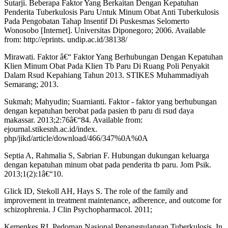
Sutarji. Beberapa Faktor Yang Berkaitan Dengan Kepatuhan
Penderita Tuberkulosis Paru Untuk Minum Obat Anti Tuberkulosis
Pada Pengobatan Tahap Insentif Di Puskesmas Selomerto
Wonosobo [Internet]. Universitas Diponegoro; 2006. Available
from: http://eprints. undip.ac.id/38138/
Mirawati. Faktor â€“ Faktor Yang Berhubungan Dengan Kepatuhan
Klien Minum Obat Pada Klien Tb Paru Di Ruang Poli Penyakit
Dalam Rsud Kepahiang Tahun 2013. STIKES Muhammadiyah
Semarang; 2013.
Sukmah; Mahyudin; Suarnianti. Faktor - faktor yang berhubungan
dengan kepatuhan berobat pada pasien tb paru di rsud daya
makassar. 2013;2:76â€“84. Available from:
ejournal.stikesnh.ac.id/index.
php/jikd/article/download/466/347%0A%0A
Septia A, Rahmalia S, Sabrian F. Hubungan dukungan keluarga
dengan kepatuhan minum obat pada penderita tb paru. Jom Psik.
2013;1(2):1â€“10.
Glick ID, Stekoll AH, Hays S. The role of the family and
improvement in treatment maintenance, adherence, and outcome for
schizophrenia. J Clin Psychopharmacol. 2011;
Kemenkes RI. Pedoman Nasional Penanggulangan Tuberkulosis. In