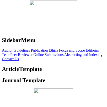
SidebarMenu
Author Guidelines
Publication Ethics
Focus and Scope
Editorial
Team
Peer Reviewer
Online Submissions
Abstracting and Indexing
Contact Us
ArticleTemplate
Journal Template