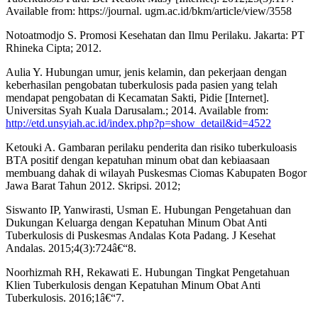
Available from: https://journal. ugm.ac.id/bkm/article/view/3558
Notoatmodjo S. Promosi Kesehatan dan Ilmu Perilaku. Jakarta: PT
Rhineka Cipta; 2012.
Aulia Y. Hubungan umur, jenis kelamin, dan pekerjaan dengan
keberhasilan pengobatan tuberkulosis pada pasien yang telah
mendapat pengobatan di Kecamatan Sakti, Pidie [Internet].
Universitas Syah Kuala Darusalam.; 2014. Available from:
http://etd.unsyiah.ac.id/index.php?p=show_detail&id=4522
Ketouki A. Gambaran perilaku penderita dan risiko tuberkuloasis
BTA positif dengan kepatuhan minum obat dan kebiaasaan
membuang dahak di wilayah Puskesmas Ciomas Kabupaten Bogor
Jawa Barat Tahun 2012. Skripsi. 2012;
Siswanto IP, Yanwirasti, Usman E. Hubungan Pengetahuan dan
Dukungan Keluarga dengan Kepatuhan Minum Obat Anti
Tuberkulosis di Puskesmas Andalas Kota Padang. J Kesehat
Andalas. 2015;4(3):724â€“8.
Noorhizmah RH, Rekawati E. Hubungan Tingkat Pengetahuan
Klien Tuberkulosis dengan Kepatuhan Minum Obat Anti
Tuberkulosis. 2016;1â€“7.