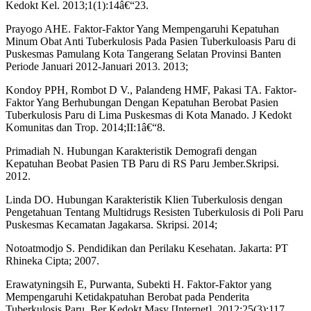
Kedokt Kel. 2013;1(1):14â€“23.
Prayogo AHE. Faktor-Faktor Yang Mempengaruhi Kepatuhan
Minum Obat Anti Tuberkulosis Pada Pasien Tuberkuloasis Paru di
Puskesmas Pamulang Kota Tangerang Selatan Provinsi Banten
Periode Januari 2012-Januari 2013. 2013;
Kondoy PPH, Rombot D V., Palandeng HMF, Pakasi TA. Faktor-
Faktor Yang Berhubungan Dengan Kepatuhan Berobat Pasien
Tuberkulosis Paru di Lima Puskesmas di Kota Manado. J Kedokt
Komunitas dan Trop. 2014;II:1â€“8.
Primadiah N. Hubungan Karakteristik Demografi dengan
Kepatuhan Beobat Pasien TB Paru di RS Paru Jember.Skripsi.
2012.
Linda DO. Hubungan Karakteristik Klien Tuberkulosis dengan
Pengetahuan Tentang Multidrugs Resisten Tuberkulosis di Poli Paru
Puskesmas Kecamatan Jagakarsa. Skripsi. 2014;
Notoatmodjo S. Pendidikan dan Perilaku Kesehatan. Jakarta: PT
Rhineka Cipta; 2007.
Erawatyningsih E, Purwanta, Subekti H. Faktor-Faktor yang
Mempengaruhi Ketidakpatuhan Berobat pada Penderita
Tuberkulosis Paru. Ber Kedokt Masy [Internet]. 2012;25(3):117.