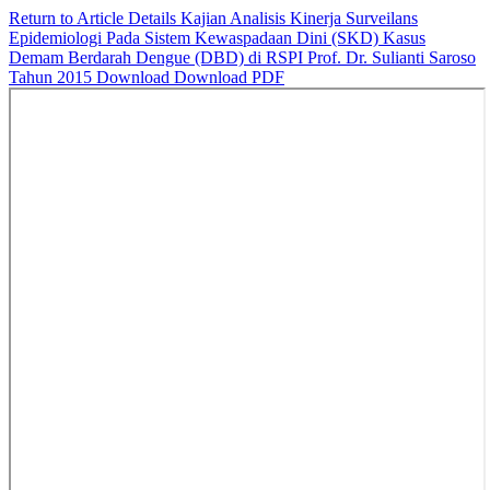
Return to Article Details
Kajian Analisis Kinerja Surveilans
Epidemiologi Pada Sistem Kewaspadaan Dini (SKD) Kasus
Demam Berdarah Dengue (DBD) di RSPI Prof. Dr. Sulianti Saroso
Tahun 2015
Download
Download PDF