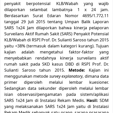
penyakit berpotensial KLB/Wabah yang wajib
dilaporkan selambat lambatnya 1 x 24 jam.
Berdasarkan Surat Edaran Nomor 4695/1.772.11
tanggal 29 Juli 2015 tentang Umpan Balik Laporan
SARS 1x24 Jam dilaporkan bahwa kinerja pelaporan
Surveilans Aktif Rumah Sakit (SARS) Penyakit Potensial
KLB/Wabah di RSPI Prof. Dr. Sulianti Saroso tahun 2015
yaitu <38% (termasuk dalam kategori kurang). Tujuan
kajian adalah mengetahui faktor-faktor yang
menyebabkan rendahnya kinerja surveilans aktif
rumah sakit pada SKD kasus DBD di RSPI Prof. Dr.
Sulianti Saroso tahun 2015.
Metode
:
Kajian ini
menggunakan metode
survey explanatory
, dimana data
primer diperoleh melalui lembar kuesioner.
Sedangkan data sekunder diperoleh melalui lembar
isian observasi/pengamatan pada sistem/aplikasi
SARS 1x24 Jam di Instalasi Rekam Medis.
Hasil
:
SDM
yang melaksanakan SARS 1x24 Jam yaitu di Instalasi
Rekam Medik sebanyak satu orang, sarana prasarana