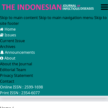
Skip to main content
Skip to main navigation menu
Skip to
site footer
Home
Issues
Current Issue
Archives
Announcements
About
About the Journal
Editorial Team
Privacy Statement
Contact
Online ISSN : 2599-1698
Print ISSN : 2354-6077