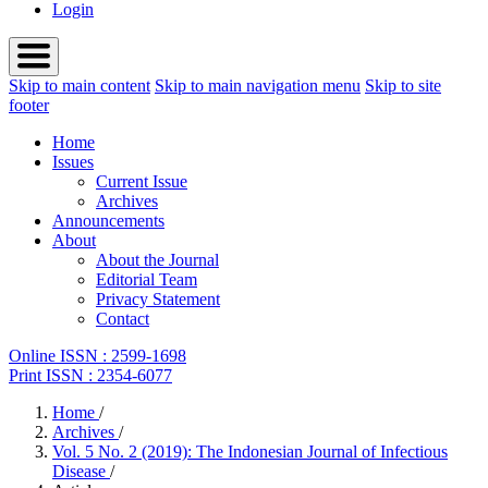
Login
Skip to main content
Skip to main navigation menu
Skip to site
footer
Home
Issues
Current Issue
Archives
Announcements
About
About the Journal
Editorial Team
Privacy Statement
Contact
Online ISSN : 2599-1698
Print ISSN : 2354-6077
Home
/
Archives
/
Vol. 5 No. 2 (2019): The Indonesian Journal of Infectious
Disease
/