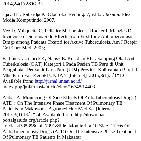
2014;24(1):28â€“35.
Tjay TH, Rahardja K. Obat-obat Penting. 7, editor. Jakarta: Elex
Media Komputindo; 2007.
Yee D, Valiquette C, Pelletier M, Parisien I, Rocher I, Menzies D.
Incidence of Serious Side Effects from First-Line Antituberculosis
Drugs among Patients Treated for Active Tuberculosis. Am J Respir
Crit Care Med. 2003;
Farhanisa, Untari EK, Nansy E. Kejadian Efek Samping Obat Anti
Tuberkulosis (OAT) Kategori 1 Pada Pasien TB Paru di Unit
Pengobatan Penyakit Paru-Paru (UP4) Provinsi Kalimantan Barat. J
Mhs Farm Fak Kedokt UNTAN [Internet]. 2015;3(1):1â€“12.
Available from:
http://jurnal.untan.ac.id/
index.php/jmfarmasi/article/view/16748/14403
Abbas A. Monitoring Of Side Effects Of Anti-Tuberculosis Drugs (
ATD ) On The Intensive Phase Treatment Of Pulmonary TB
Patients In Makassar. J Agromedicine Med Sci [Internet].
2017;3(1):19â€“24. Available from: http://download.
portalgaruda.org/article.php?
article=478839&val=7891&title=Monitoring Of Side Effects Of
Anti-Tuberculosis Drugs (ATD) On The Intensive Phase Treatment
Of Pulmonary TB Patients In Makassar