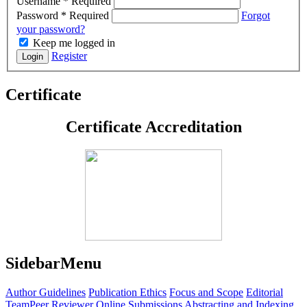
Username
*
Required
Password
*
Required
Forgot
your password?
Keep me logged in
Register
Login
Certificate
Certificate Accreditation
SidebarMenu
Author Guidelines
Publication Ethics
Focus and Scope
Editorial
Team
Peer Reviewer
Online Submissions
Abstracting and Indexing