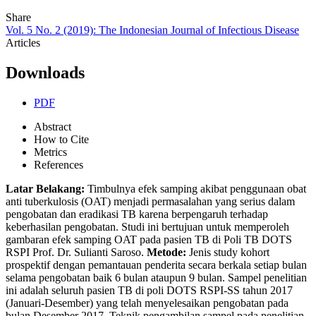
Share
Vol. 5 No. 2 (2019): The Indonesian Journal of Infectious Disease
Articles
Downloads
PDF
Abstract
How to Cite
Metrics
References
Latar Belakang:
Timbulnya efek samping akibat penggunaan obat
anti tuberkulosis (OAT) menjadi permasalahan yang serius dalam
pengobatan dan eradikasi TB karena berpengaruh terhadap
keberhasilan pengobatan. Studi ini bertujuan untuk memperoleh
gambaran efek samping OAT pada pasien TB di Poli TB DOTS
RSPI Prof. Dr. Sulianti Saroso.
Metode:
Jenis study kohort
prospektif dengan pemantauan penderita secara berkala setiap bulan
selama pengobatan baik 6 bulan ataupun 9 bulan. Sampel penelitian
ini adalah seluruh pasien TB di poli DOTS RSPI-SS tahun 2017
(Januari-Desember) yang telah menyelesaikan pengobatan pada
bulan Desember 2017. Teknik pengambilan sampel pada penelitian