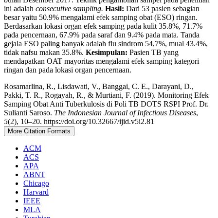
ini adalah
consecutive sampling.
Hasil:
Dari 53 pasien sebagian
besar yaitu 50.9% mengalami efek samping obat (ESO) ringan.
Berdasarkan lokasi organ efek samping pada kulit 35.8%, 71.7%
pada pencernaan, 67.9% pada saraf dan 9.4% pada mata. Tanda
gejala ESO paling banyak adalah flu sindrom 54,7%, mual 43.4%,
tidak nafsu makan 35.8%.
Kesimpulan:
Pasien TB yang
mendapatkan OAT mayoritas mengalami efek samping kategori
ringan dan pada lokasi organ pencernaan.
Rosamarlina, R., Lisdawati, V., Banggai, C. E., Darayani, D.,
Pakki, T. R., Rogayah, R., & Murtiani, F. (2019). Monitoring Efek
Samping Obat Anti Tuberkulosis di Poli TB DOTS RSPI Prof. Dr.
Sulianti Saroso.
The Indonesian Journal of Infectious Diseases
,
5
(2), 10–20. https://doi.org/10.32667/ijid.v5i2.81
More Citation Formats
ACM
ACS
APA
ABNT
Chicago
Harvard
IEEE
MLA