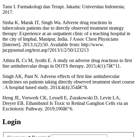
Tanu I. Farmakologi dan Terapi. Jakarta: Universitas Indonesia;
2017.
Sinha K, Marak IT, Singh Wa. Adverse drug reactions in
tuberculosis patients due to directly observed treatment strategy
therapy: Experience at an outpatient clinic of a teaching hospital in
the city of Imphal, Manipur, India. J Assoc Chest Physicians
[Internet]. 2013;1(2):50. Available from: http://www.
jacpjournal.org/text.asp?2013/1/2/50/123213
Athira B, Cs M, Jyothi E. A study on adverse drug reactions to first
line antitubercular drugs in DOTS therapy. 2015;4(1):7â€“11.
Singh AK, Pant N. Adverse effects of first line antitubercular
medicines on patients taking directly observed treatment short course
: A hospital based study. 2014;4(4):354â€“8.
Heng JE, Vorwerk CK, Lessell E, Zurakowski D, Levin LA,
Dreyer EB. Ethambutol Is Toxic to Retinal Ganglion Cells via an
Excitotoxic Pathway. 2019;190â€“6.
Login