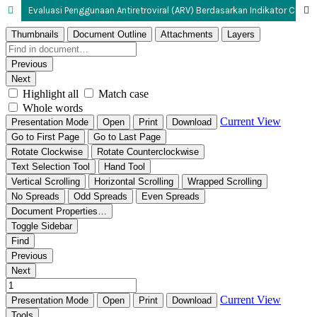
Evaluasi Penggunaan Antiretroviral (ARV) Berdasarkan Indikator CD4 Pada Pasien HIV di RSPI Prof. Dr. Sulianti Saroso